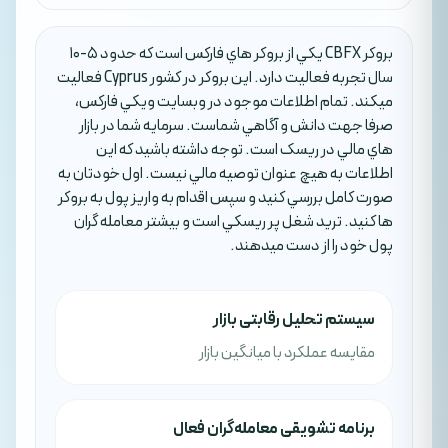
بروکر CBFX يکي از بروکر هاي فارکس است که حدود 5-10
سال تجربه فعاليت دارد. اين بروکر در کشور Cyprus فعاليت
ميکند. تمام اطلاعات موجود در وبسايت ويکي فارکس،
صرفا جهت دانش و آگاهي شماست. سرمايه شما در بازار
هاي مالي در ريسک است. توجه داشته باشيد که اين
اطلاعات به هيچ عنوان توصيه مالي نيست. اول خودتان به
صورت کامل بررسي کنيد و سپس اقدام به واريز پول به بروکر
ها کنيد. تريد شغل پر ريسکي است و بيشتر معامله گران
پول خود را از دست ميدهند.
سیستم تحلیل رقابتی بازار
مقایسه عملکرد با میانگین بازار
برنامه تشویقی معامله‌گران فعال