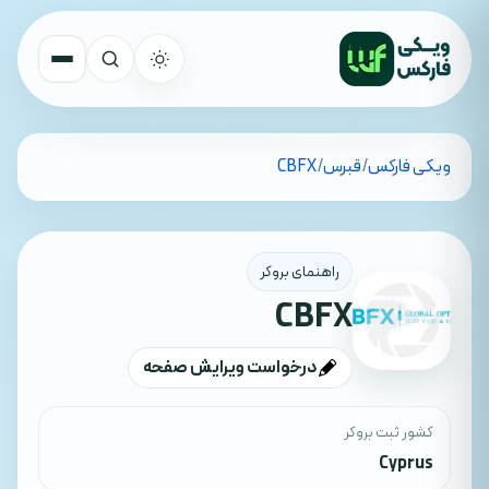
تمام کشورها
ویکی فارکس
/
قبرس
/
CBFX
جستجو
راهنمای بروکر
CBFX
درخواست ویرایش صفحه
کشور ثبت بروکر
Cyprus