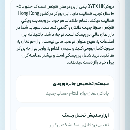
بروکر BYFX HK يکي از بروکر هاي فارکس است که حدود 5-
10 سال تجربه فعاليت دارد. اين بروکر در کشور Hong Kong
فعاليت ميکند. تمام اطلاعات موجود در وبسايت ويکي
فارکس، صرفا جهت دانش و آگاهي شماست. سرمايه شما در
بازار هاي مالي در ريسک است. توجه داشته باشيد که اين
اطلاعات به هيچ عنوان توصيه مالي نيست. اول خودتان به
صورت کامل بررسي کنيد و سپس اقدام به واريز پول به بروکر
ها کنيد. تريد شغل پر ريسکي است و بيشتر معامله گران
پول خود را از دست ميدهند.
سیستم تخصیص جایزه ورودی
پاداش نقدی برای افتتاح حساب جدید
ابزار سنجش تحمل ریسک
تعیین پروفایل ریسک شخصی کاربر