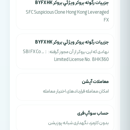
جزييات رگوله بروکر ويژگي بروکر BYFX HK
SFC Suspicious Clone Hong Kong Leveraged
FX
جزييات رگوله بروکر ويژگي بروکر BYFX HK
نهادی که این بروکر از آن مجوز گرفته:：SBI FX Co.,
Limited License No. BHK360
معاملات آپشن
امکان معامله قراردادهای اختیار معامله
حساب سوآپ‌فری
بدون کارمزد نگهداری شبانه پوزیشن