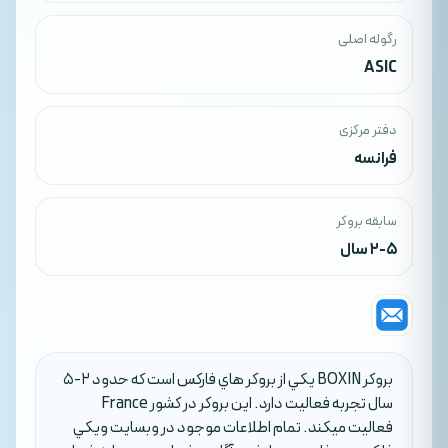
رگوله اصلی
ASIC
دفتر مرکزی
فرانسه
سابقه بروکر
2-5 سال
بروکر BOXIN يکي از بروکر هاي فارکس است که حدود 2-5
سال تجربه فعاليت دارد. اين بروکر در کشور France
فعاليت ميکند. تمام اطلاعات موجود در وبسايت ويکي