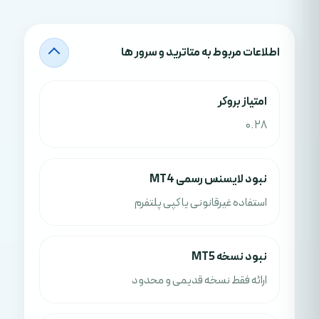
اطلاعات مربوط به متاترید و سرور ها
امتياز بروکر
0.28
نبود لایسنس رسمی MT4
استفاده غیرقانونی یا کپی پلتفرم
نبود نسخه MT5
ارائه فقط نسخه قدیمی و محدود