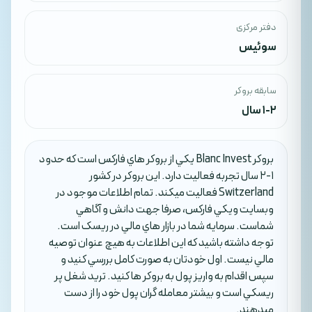
دفتر مرکزی
سوئیس
سابقه بروکر
1-2 سال
بروکر Blanc Invest يکي از بروکر هاي فارکس است که حدود
1-2 سال تجربه فعاليت دارد. اين بروکر در کشور
Switzerland فعاليت ميکند. تمام اطلاعات موجود در
وبسايت ويکي فارکس، صرفا جهت دانش و آگاهي
شماست. سرمايه شما در بازار هاي مالي در ريسک است.
توجه داشته باشيد که اين اطلاعات به هيچ عنوان توصيه
مالي نيست. اول خودتان به صورت کامل بررسي کنيد و
سپس اقدام به واريز پول به بروکر ها کنيد. تريد شغل پر
ريسکي است و بيشتر معامله گران پول خود را از دست
ميدهند.