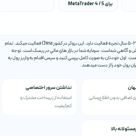
برای MetaTrader 4 / 5
بروکر Bitci Crypto يکي از بروکر هاي فارکس است که حدود 2-5 سال تجربه فعاليت دارد. اين بروکر در کشور China فعاليت ميکند. تمام
و آگاهي شماست. سرمايه شما در بازار هاي مالي در ريسک است. توجه
ست. اول خودتان به صورت کامل بررسي کنيد و سپس اقدام به واريز پول به
ران پول خود را از دست ميدهند.
نهان
نداشتن سرور اختصاصی
ی اضافی بدون اطلاع‌رسانی
استفاده از زیرساخت مشترک و
کم‌کیفیت
سئولانه بالا