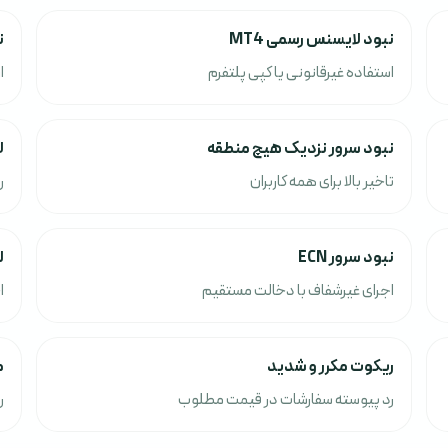
نبود لایسنس رسمی MT4
ن
استفاده غیرقانونی یا کپی پلتفرم
ا
نبود سرور نزدیک هیچ منطقه
ل
تاخیر بالا برای همه کاربران
ر
نبود سرور ECN
ل
اجرای غیرشفاف با دخالت مستقیم
ا
ریکوت مکرر و شدید
م
رد پیوسته سفارشات در قیمت مطلوب
ر