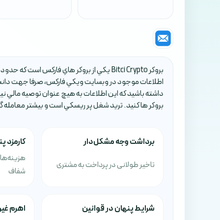
اطلاعات موجود در وبسايت ويکي فارکس، صرفا جهت دانش 
داشته باشيد که اين اطلاعات به هيچ عنوان توصيه مالي ني
بروکر ها کنيد. تريد شغل پر ريسکي است و بيشتر معامله گ
برداشت وجه مشکل‌دار
کارمزد پ
هزینه‌ها
تاخیر طولانی در پرداخت به مشتری
شفاف
شرایط پنهان در قوانین
اهرم غیرم