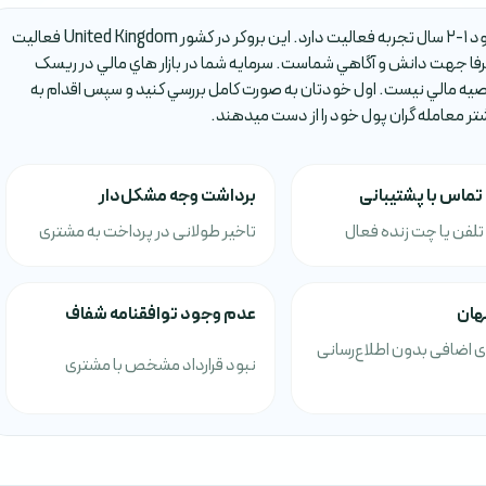
بروکر BIT TRADE IX يکي از بروکر هاي فارکس است که حدود 1-2 سال تجربه فعاليت دارد. اين بروکر در کشور United Kingdom فعاليت
ا جهت دانش و آگاهي شماست. سرمايه شما در بازار هاي مالي در ريسک
صيه مالي نيست. اول خودتان به صورت کامل بررسي کنيد و سپس اقدام به
شتر معامله گران پول خود را از دست ميدهند.
ماس با پشتیبانی
برداشت وجه مشکل‌دار
تلفن یا چت زنده فعال
تاخیر طولانی در پرداخت به مشتری
نهان
عدم وجود توافقنامه شفاف
ی اضافی بدون اطلاع‌رسانی
نبود قرارداد مشخص با مشتری