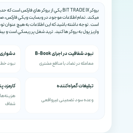
ميکند. تمام اطلاعات موجود در وبسايت ويکي فارکس، صرف
است. توجه داشته باشيد که اين اطلاعات به هيچ عنوان تو
واريز پول به بروکر ها کنيد. تريد شغل پر ريسکي است و بي
نبود شفافیت در اجرای B-Book
دشواری ت
معامله در تضاد با منافع مشتری
نبود خط 
تبلیغات گمراه‌کننده
کارمزد پ
هزینه‌ها
وعده سود تضمینی غیرواقعی
شفاف