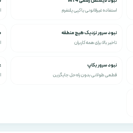
نبود لایسنس رسمی MT4
ن
استفاده غیرقانونی یا کپی پلتفرم
ا
نبود سرور نزدیک هیچ منطقه
ظ
تاخیر بالا برای همه کاربران
ا
نبود سرور بکاپ
ع
قطعی طولانی بدون راه‌حل جایگزین
ا