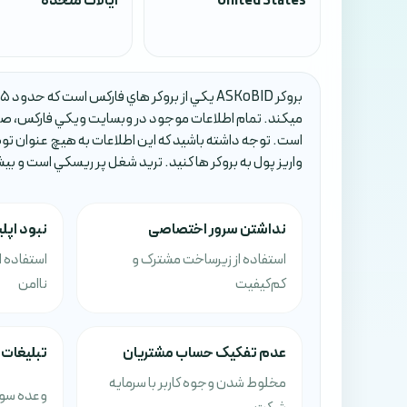
United States
ایالات متحده
ميکند. تمام اطلاعات موجود در وبسايت ويکي فارکس، صرف
است. توجه داشته باشيد که اين اطلاعات به هيچ عنوان تو
واريز پول به بروکر ها کنيد. تريد شغل پر ريسکي است و بي
نداشتن سرور اختصاصی
نبود اپل
استفاده از زیرساخت مشترک و
استفاده ا
کم‌کیفیت
ناامن
عدم تفکیک حساب مشتریان
تبلیغات 
مخلوط شدن وجوه کاربر با سرمایه
وعده سود