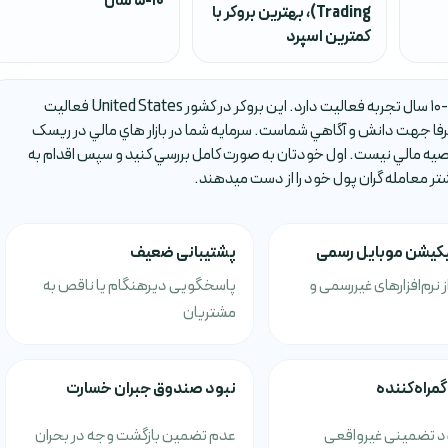
5-10 سال
Trading)
،
بهترین بروکر با
کمترین اسپرد
بروکر ASKoBID يکي از بروکر هاي فارکس است که حدود 5-10 سال تجربه فعاليت دارد. اين بروکر در کشور United States فعاليت
ا جهت دانش و آگاهي شماست. سرمايه شما در بازار هاي مالي در ريسک
صيه مالي نيست. اول خودتان به صورت کامل بررسي کنيد و سپس اقدام به
شتر معامله گران پول خود را از دست ميدهند.
یکیشن موبایل رسمی
پشتیبانی ضعیف
ز نرم‌افزارهای غیررسمی و
پاسخگویی دیرهنگام یا ناقص به
مشتریان
گمراه‌کننده
نبود صندوق جبران خسارت
 تضمینی غیرواقعی
عدم تضمین بازگشت وجه در بحران