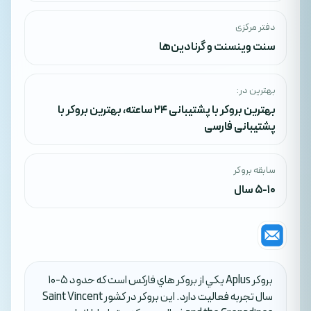
دفتر مرکزی
سنت وینسنت و گرنادین‌ها
بهترین در:
بهترین بروکر با پشتیبانی ۲۴ ساعته
،
بهترین بروکر با
پشتیبانی فارسی
سابقه بروکر
5-10 سال
بروکر Aplus يکي از بروکر هاي فارکس است که حدود 5-10
سال تجربه فعاليت دارد. اين بروکر در کشور Saint Vincent