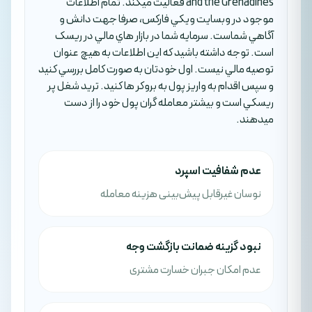
and the Grenadines فعاليت ميکند. تمام اطلاعات
موجود در وبسايت ويکي فارکس، صرفا جهت دانش و
آگاهي شماست. سرمايه شما در بازار هاي مالي در ريسک
است. توجه داشته باشيد که اين اطلاعات به هيچ عنوان
توصيه مالي نيست. اول خودتان به صورت کامل بررسي کنيد
و سپس اقدام به واريز پول به بروکر ها کنيد. تريد شغل پر
ريسکي است و بيشتر معامله گران پول خود را از دست
ميدهند.
عدم شفافیت اسپرد
نوسان غیرقابل پیش‌بینی هزینه معامله
نبود گزینه ضمانت بازگشت وجه
عدم امکان جبران خسارت مشتری